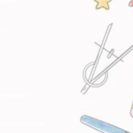
imagen
ión
s
 computadora
ladora para niños