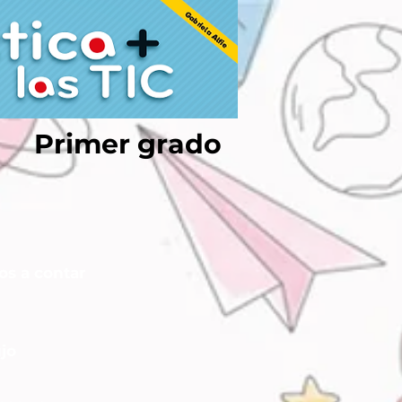
Primer grado
os a contar
ujo