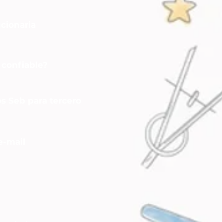
ucionaria
 confiable?
os Seb para tercero
e-mail