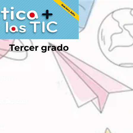
Tercer grado
xplorer
et Explorer
net